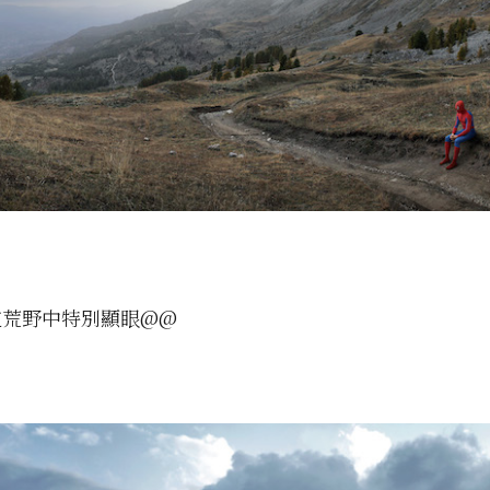
這荒野中特別顯眼@@