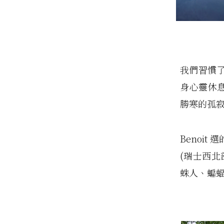
我們習慣
身心靈休
勝寒的孤
Benoi
(瑞士西
蛛人、蝙