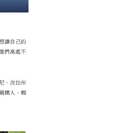
想讓自己的
雄們高處不
塔尼、汝拉州
鋼鐵人、蜘