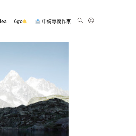
dea
6go
申請專欄作家