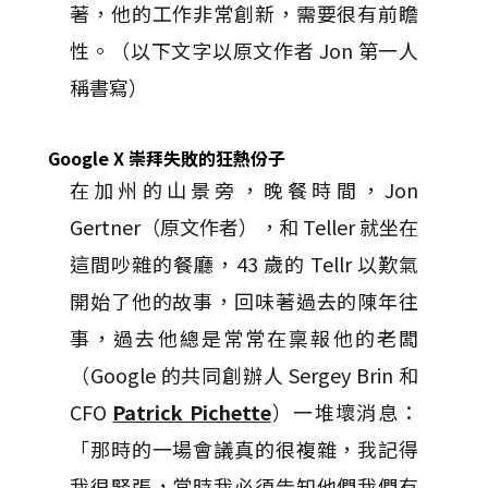
著，他的工作非常創新，需要很有前瞻
性。（以下文字以原文作者 Jon 第一人
稱書寫）
Google X 崇拜失敗的狂熱份子
在加州的山景旁，晚餐時間，Jon
Gertner（原文作者），和 Teller 就坐在
這間吵雜的餐廳，43 歲的 Tellr 以歎氣
開始了他的故事，回味著過去的陳年往
事，過去他總是常常在稟報他的老闆
（Google 的共同創辦人 Sergey Brin 和
CFO
Patrick Pichette
）一堆壞消息：
「那時的一場會議真的很複雜，我記得
我很緊張，當時我必須告知他們我們有