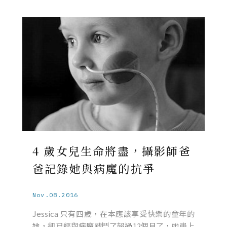
4 歲女兒生命將盡，攝影師爸
爸記錄她與病魔的抗爭
Nov.08.2016
Jessica 只有四歲，在本應該享受快樂的童年的
她，卻已經與病魔戰鬥了超過12個月了，她患上