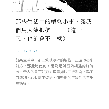
那些生活中的糟糕小事，讓我
們用大笑抵抗 ──《這一
天，也許會不一樣》
Jul.12.2024
如果生活中，那些繁瑣零碎的煩惱，正讓你心亂
如麻，那此時此刻，絕對是與雷內相遇的好時
機。雷內的畫筆如刀，插畫如快刀斬亂麻，雖下
刀鋒利、看似毫不留情，但斬斷的正是你的三千
煩惱絲。