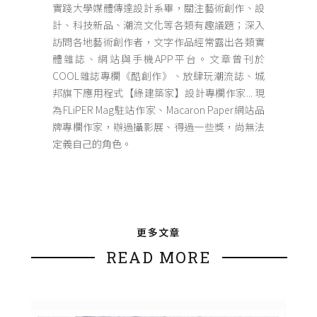
實踐大學媒體傳達設計系畢，關注藝術創作、設
計、科技新品、潮流文化等各類有趣議題；深入
訪問各地藝術創作者，文字作品經常露出各類實
體雜誌、網站與手機APP平台。文章曾刊於
COOL雜誌專欄《酷創作》、放肆玩潮流誌、城
邦旗下應用程式【綠建築家】設計專欄作家... 現
為FLiPER Mag駐站作家、Macaron Paper網站品
牌專欄作家，辦過攝影展、得過一些獎，尚無法
定義自己的角色。
更多文章
READ MORE