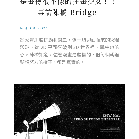
是畫得很不像的插畫少女！！
── 專訪陳橋 Bridge
Aug.08.2024
她感覺那股拼勁和熱血，像一顆迎面而來的火爆
殺球，從 2D 平面衝破到 3D 世界裡，擊中她的
心。陳橋知道，儘管漫畫是虛構的，但每個朝著
夢想努力的樣子，都是真實的。