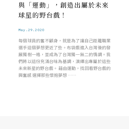
與「運動」，創造出屬於未來
球星的野台戲！
May.29.2020
每個球員的奮不顧身，就是為了讓自己距離職業
選手這個夢想更近了些。布袋戲進入台灣後的發
展獨樹一格，並成為了台灣獨一無二的情調。我
們將以這份充滿台味為基調，演繹出專屬於這些
未來新星的野台戲。 藉由運動，找回看野台戲的
興奮感 選擇那些懷抱夢想 ……