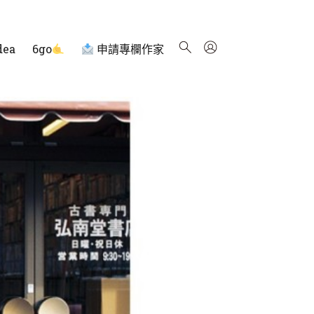
dea
6go
申請專欄作家