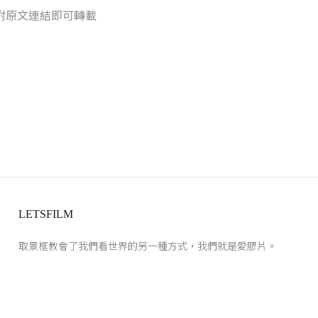
附原文連結即可轉載
LETSFILM
取景框教會了我們看世界的另一種方式，我們就是愛膠片。