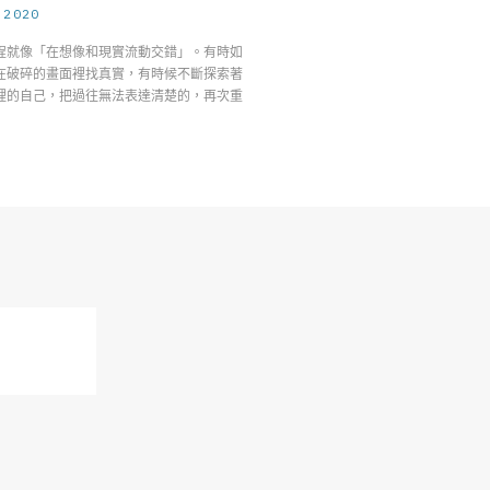
.2020
程就像「在想像和現實流動交錯」。有時如
在破碎的畫面裡找真實，有時候不斷探索著
裡的自己，把過往無法表達清楚的，再次重