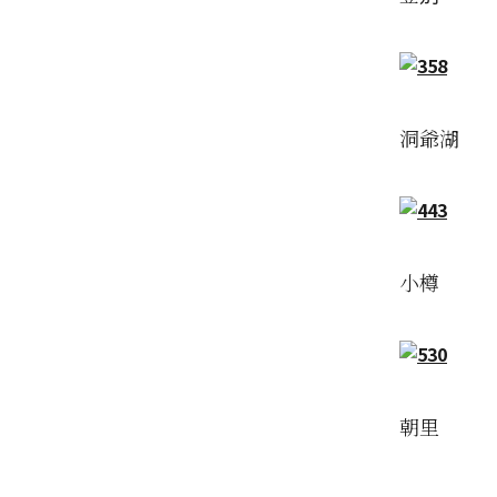
洞爺湖
小樽
朝里