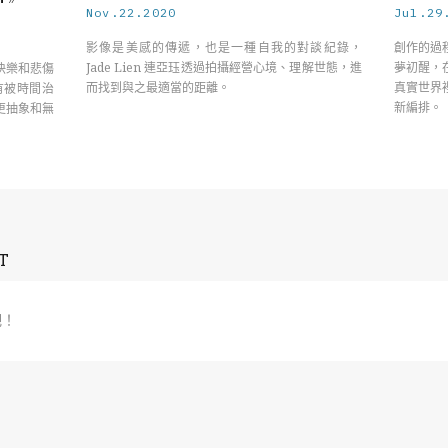
Nov.22.2020
Jul.29
影像是美感的傳遞，也是一種自我的對談紀錄，
創作的過
Jade Lien 連亞珏透過拍攝經營心境、理解世態，進
夢初醒，
快樂和悲傷
而找到與之最適當的距離。
真實世界
有被時間治
新編排。
更抽象和無
T
吧！