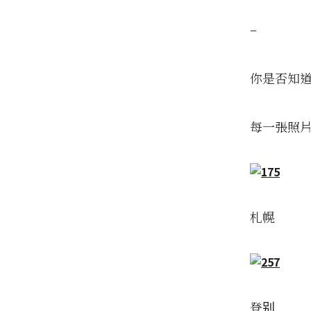
–
你是否知
每一張照
札幌
登别