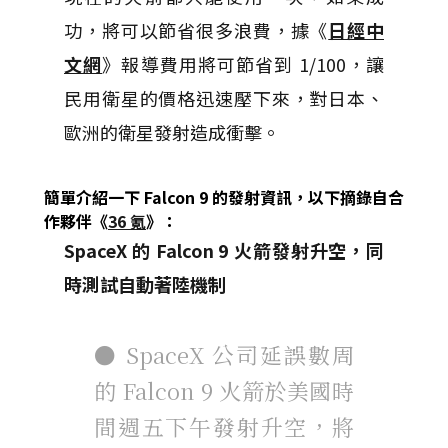
功，將可以節省很多浪費，據《
日經中
文網
》報導費用將可節省到 1/100，讓
民用衛星的價格迅速壓下來，對日本、
歐洲的衛星發射造成衝擊。
簡單介紹一下 Falcon 9 的發射資訊，以下摘錄自
合
作夥伴《
36 氪
》
：
SpaceX
的
Falcon 9
火箭發射升空，同
時測試自動著陸機制
● SpaceX 公司延誤數周
的 Falcon 9 火箭於美國時
間週五下午發射升空，將