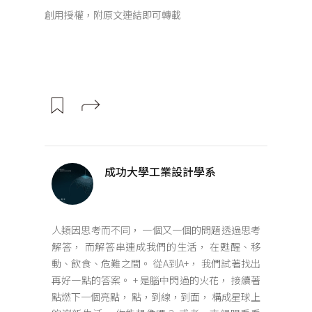
創用授權，附原文連結即可轉載
成功大學工業設計學系
人類因思考而不同， 一個又一個的問題透過思考
解答， 而解答串連成我們的生活， 在甦醒、移
動、飲食、危難之間。 從A到A+， 我們試著找出
再好一點的答案。 + 是腦中閃過的火花， 接續著
點燃下一個亮點， 點，到線，到面， 構成星球上