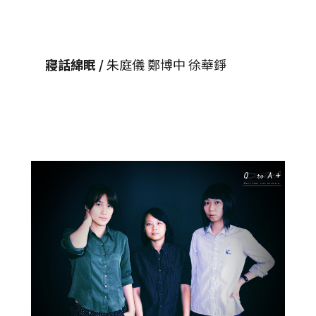
寢話綿眠 /
朱庭儀 鄭博中 徐華錚