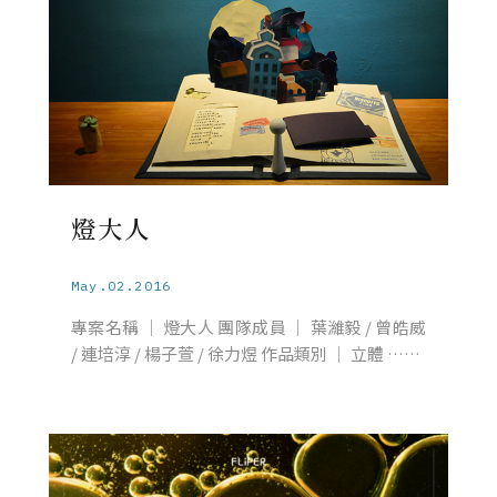
燈大人
May.02.2016
專案名稱 │ 燈大人 團隊成員 │ 葉濰毅 / 曾皓威
/ 連培淳 / 楊子萱 / 徐力煜 作品類別 │ 立體 ……