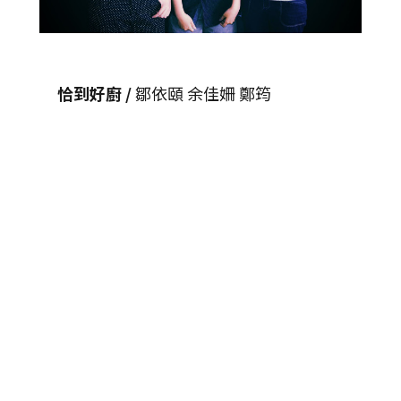
恰到好廚 /
鄒依頤 余佳姍 鄭筠