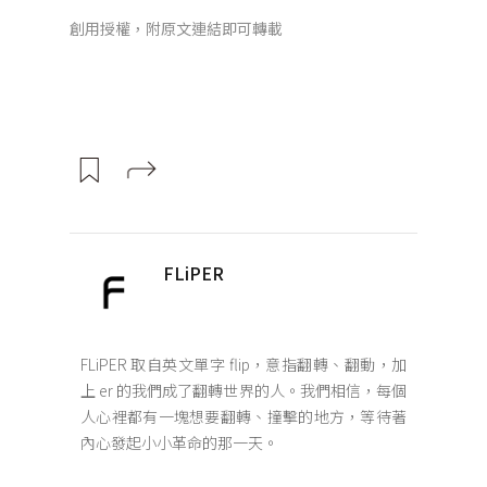
創用授權，附原文連結即可轉載
FLiPER
FLiPER 取自英文單字 flip，意指翻轉、翻動，加
上 er 的我們成了翻轉世界的人。我們相信，每個
人心裡都有一塊想要翻轉、撞擊的地方，等待著
內心發起小小革命的那一天。