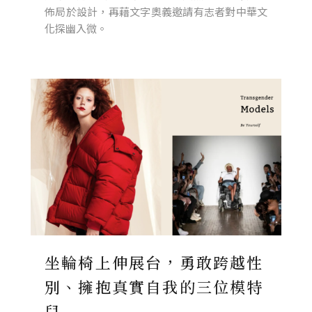
佈局於設計，再藉文字奧義邀請有志者對中華文
化探幽入微。
坐輪椅上伸展台，勇敢跨越性
別、擁抱真實自我的三位模特
兒