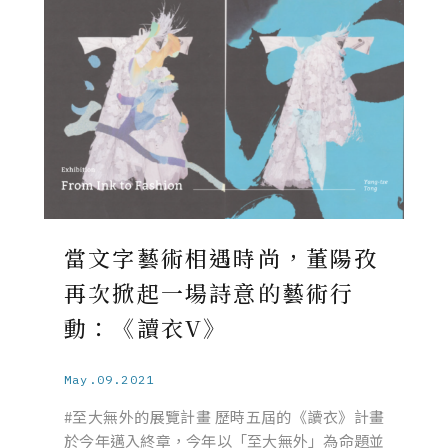
當文字藝術相遇時尚，董陽孜
再次掀起一場詩意的藝術行
動：《讀衣V》
May.09.2021
#至大無外的展覽計畫 歷時五屆的《讀衣》計畫
於今年邁入終章，今年以「至大無外」為命題並