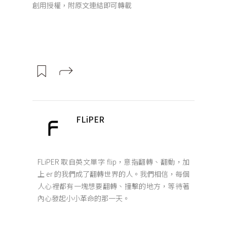
創用授權，附原文連結即可轉載
FLiPER
FLiPER 取自英文單字 flip，意指翻轉、翻動，加
上 er 的我們成了翻轉世界的人。我們相信，每個
人心裡都有一塊想要翻轉、撞擊的地方，等待著
內心發起小小革命的那一天。