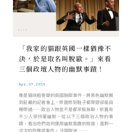
「我家的貓跟英國一樣猶豫不
決，於是取名叫脫歐。」來看
三個政壇人物的幽默事蹟！
Apr.07.2019
像是貓咪般善變的英國脫歐事件、將黑色幽默搬
到莊嚴的記者會上、修圖修到鞋子都穿錯卻能自
嘲帶過⋯⋯政治人物並不是都呆板無聊，依舊有
不少人保持著幽默，從以下三個政治人物的事
蹟，看出他們如何運用幽默風趣的態度，面對一
次次的危機或事件。 法國歐洲 ……