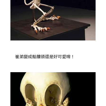
崔弟變成骷髏頭還是好可愛唷！