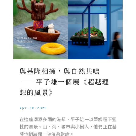
與基隆相擁，與自然共鳴
—— 平子雄一個展《超越理
想的風景》
Apr.10.2025
在這座潮濕多雨的港都，平子雄一以筆觸種下靈
性的風景。山、海、城市與小樹人，他們正在基
隆悄悄展開一場溫柔對話。