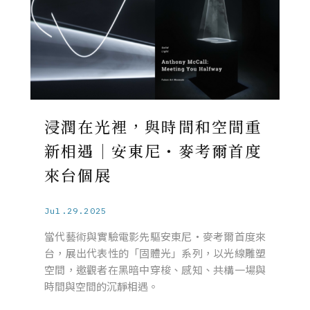
浸潤在光裡，與時間和空間重
新相遇｜安東尼・麥考爾首度
來台個展
Jul.29.2025
當代藝術與實驗電影先驅安東尼・麥考爾首度來
台，展出代表性的「固體光」系列，以光線雕塑
空間，邀觀者在黑暗中穿梭、感知、共構一場與
時間與空間的沉靜相遇。