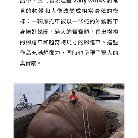
品中，我們發現這些
zany works
將常
見的物體和人像改變成相當滑稽的模
樣：一輛摩托車被以一條蛇的外觀將車
身捲好幾圈、過大的寶寶頭、長出樹根
的腳踏車和超奇特尺寸的腳踏車。這些
作品充滿想像力，同時也呈現了驚人的
真實感。