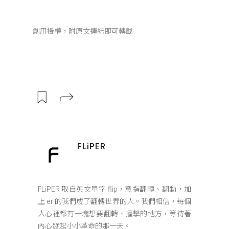
創用授權，附原文連結即可轉載
FLiPER
FLiPER 取自英文單字 flip，意指翻轉、翻動，加
上 er 的我們成了翻轉世界的人。我們相信，每個
人心裡都有一塊想要翻轉、撞擊的地方，等待著
內心發起小小革命的那一天。