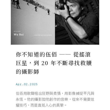
你不知道的伍佰 ── 從搖滾
巨星，到 20 年不斷尋找救贖
的攝影師
Apr.02.2025
伍佰用歌聲唱出狂野與柔情，用影像捕捉平凡與
永恆。他的攝影如他創作的音樂，從來不需要炫
耀技巧，而是直抵人心的真摯。