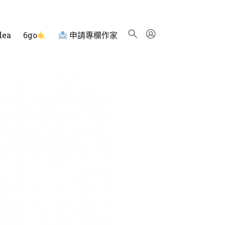
dea
6go
申請專欄作家