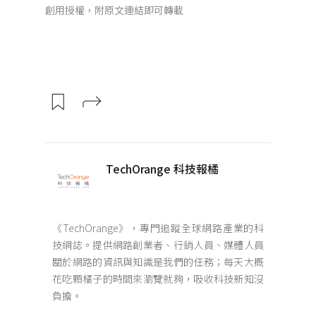
創用授權，附原文連結即可轉載
TechOrange 科技報橘
《TechOrange》，專門追蹤全球網路產業的科
技網誌。提供網路創業者、行銷人員、媒體人員
關於網路的資訊與知識是我們的任務；每天大概
花吃顆橘子的時間來瀏覽就夠，吸收科技新知沒
負擔。