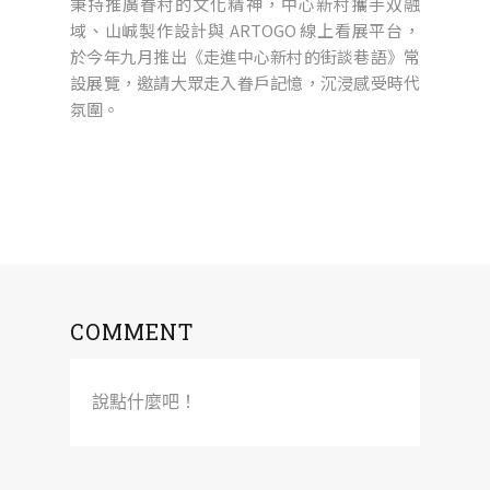
秉持推廣眷村的文化精神，中心新村攜手双融
域、山峸製作設計與 ARTOGO 線上看展平台，
於今年九月推出《走進中心新村的街談巷語》常
設展覽，邀請大眾走入眷戶記憶，沉浸感受時代
氛圍。
COMMENT
說點什麼吧！