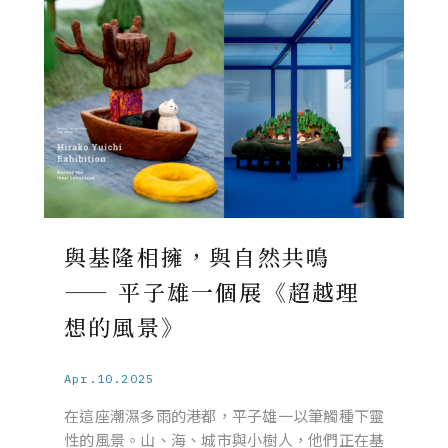
與基隆相擁，與自然共鳴
—— 平子雄一個展《超越理
想的風景》
Apr.10.2025
在這座潮濕多雨的港都，平子雄一以筆觸種下靈
性的風景。山、海、城市與小樹人，他們正在基