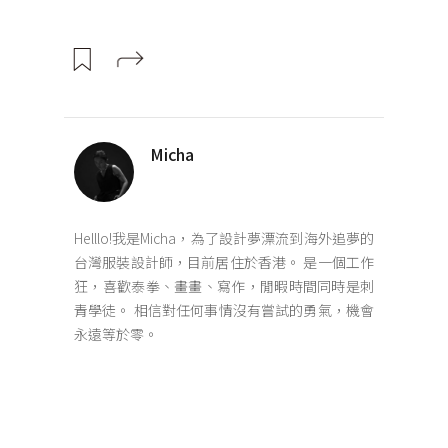
Micha
Helllo!我是Micha，為了設計夢漂流到海外追夢的
台灣服裝設計師，目前居住於香港。 是一個工作
狂，喜歡泰拳、畫畫、寫作，閒暇時間同時是刺
青學徒。 相信對任何事情沒有嘗試的勇氣，機會
永遠等於零。