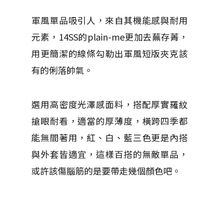
軍風單品吸引人，來自其機能感與耐用
元素，14SS的plain-me更加去蕪存菁，
用更簡潔的線條勾勒出軍風短版夾克該
有的俐落帥氣。
選用高密度光澤感面料，搭配厚實羅紋
搶眼耐看，適當的厚薄度，橫跨四季都
能無間著用，紅、白、藍三色更是內搭
與外套皆適宜，這樣百搭的無敵單品，
或許該傷腦筋的是要帶走幾個顏色吧。