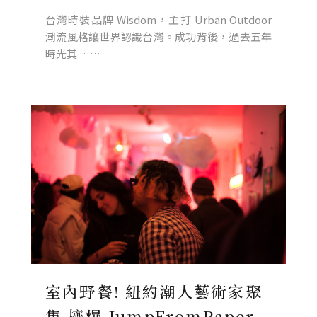
台灣時裝品牌 Wisdom，主打 Urban Outdoor
潮流風格讓世界認識台灣。成功背後，過去五年
時光其 ……
室內野餐! 紐約潮人藝術家聚
集 擠爆 JumpFromPaper