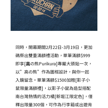
同時，開幕期間2月22日-3月19日，更加
碼祭出雙重滿額禮活動，單筆滿額$999
即享[
高
の熊Purikura]專屬大頭貼一次，
以”高の熊”作為圖框設計，與你一起
入鏡留念。單筆滿額$1500加贈[影子小
鼠限量滿額禮]，以影子小鼠為造型搭配
南台灣熱情的活力橘[新堀江限定色]，僅
釋出限量300個，可作為行李箱或出遊背