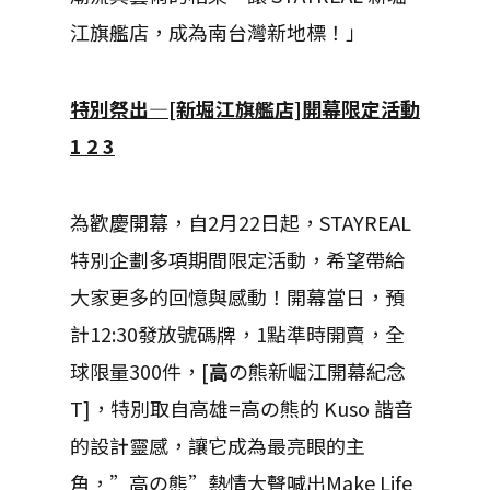
江旗艦店，成為南台灣新地標！」
特別祭出—[新堀江旗艦店]開幕限定活動
1
2 3
為歡慶開幕，自2月22日起，STAYREAL
特別企劃多項期間限定活動，希望帶給
大家更多的回憶與感動！開幕當日，預
計12:30發放號碼牌，1點準時開賣，全
球限量300件，[
高
の熊新崛江開幕紀念
T]，特別取自高雄=高の熊的 Kuso 諧音
的設計靈感，讓它成為最亮眼的主
角，”高の熊”熱情大聲喊出Make Life