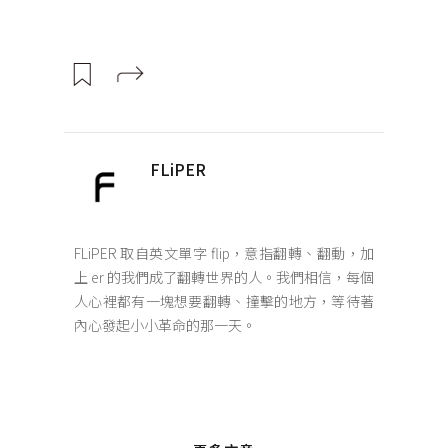
FLiPER
FLiPER 取自英文單字 flip，意指翻轉、翻動，加
上 er 的我們成了翻轉世界的人。我們相信，每個
人心裡都有一塊想要翻轉、撞擊的地方，等待著
內心發起小小革命的那一天。