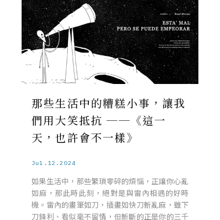
那些生活中的糟糕小事，讓我
們用大笑抵抗 ──《這一
天，也許會不一樣》
Jul.12.2024
如果生活中，那些繁瑣零碎的煩惱，正讓你心亂
如麻，那此時此刻，絕對是與雷內相遇的好時
機。雷內的畫筆如刀，插畫如快刀斬亂麻，雖下
刀鋒利、看似毫不留情，但斬斷的正是你的三千