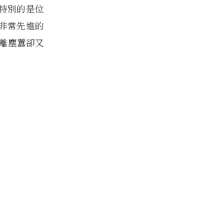
特別的是位
非常先進的
遠離塵囂卻又