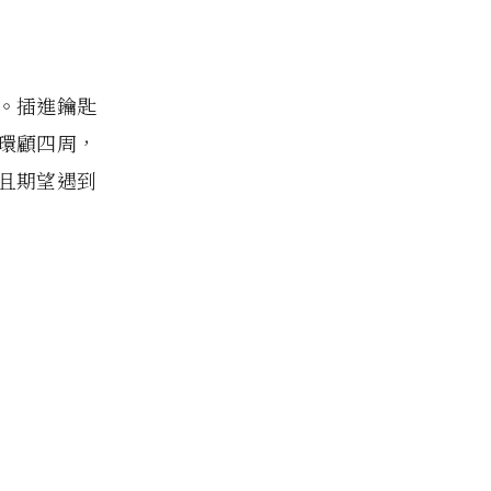
。插進鑰匙
環顧四周，
且期望遇到