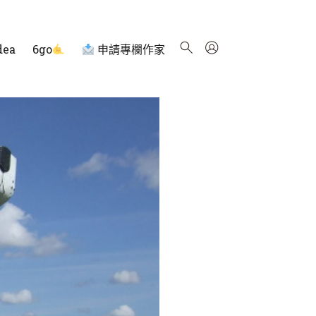
dea
6go
申請專欄作家