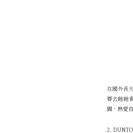
在國外長
要去睡睡看
園，熱愛
2. DUNT