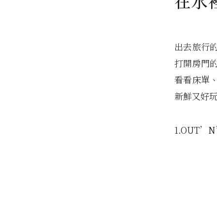
在水
出去旅行
打開房門
看看床單
新鮮又好
1.OUT’N