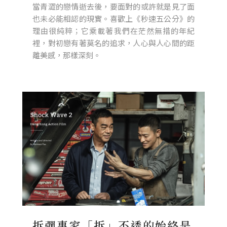
當青澀的戀情逝去後，要面對的或許就是見了面
也未必能相認的現實。喜歡上《秒速五公分》的
理由很純粹；它乘載著我們在茫然無措的年紀
裡，對初戀有著莫名的追求，人心與人心間的距
離美感，那樣深刻。
拆彈專家「拆」不透的始終是