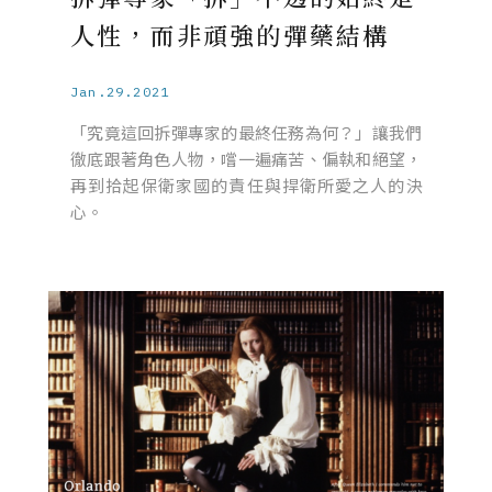
人性，而非頑強的彈藥結構
Jan.29.2021
「究竟這回拆彈專家的最終任務為何？」讓我們
徹底跟著角色人物，嚐一遍痛苦、偏執和絕望，
再到拾起保衛家國的責任與捍衛所愛之人的決
心。