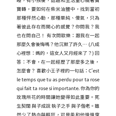
睡，有小孩後，話題和生活重心繞著寶
寶轉，要如何在柴米油鹽中，找到當初
那種怦然心動，那種單純、傻氣，只為
著彼此存在而開心的感覺？你問我？我
也在問自己！ 有次問歐樂：跟我在一起
那麼久會後悔嗎？他沉默了許久… (八成
心裡想：媽的，這女人又月經來了？) 回
答：不會，在一起經歷了那麼多之後，
怎麼會？ 喜歡小王子裡的一句話：C'est
le temps que tu as perdu pour ta rose
qui fait ta rose si importante. 你為你的
玫瑰所花的時間讓她變得如此重要。死
生契闊 與子成說 執子之手 與子偕老。雖
然少了熱血與輕狂，可是能和他慢慢穿