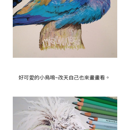
好可愛的小鳥唷~改天自己也來畫畫看。