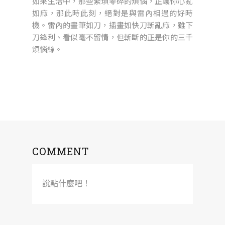
如果生活中，那些繁瑣零碎的煩惱，正讓你心亂
如麻，那此時此刻，絕對是與雷內相遇的好時
機。雷內的畫筆如刀，插畫如快刀斬亂麻，雖下
刀鋒利、看似毫不留情，但斬斷的正是你的三千
煩惱絲。
COMMENT
說點什麼吧！