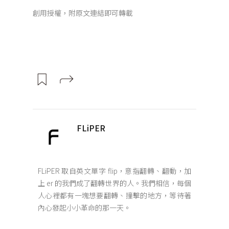
創用授權，附原文連結即可轉載
FLiPER
FLiPER 取自英文單字 flip，意指翻轉、翻動，加
上 er 的我們成了翻轉世界的人。我們相信，每個
人心裡都有一塊想要翻轉、撞擊的地方，等待著
內心發起小小革命的那一天。