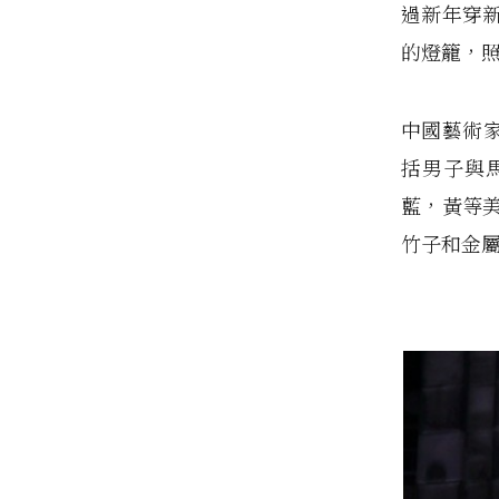
過新年穿
的燈籠，
中國藝術家
括男子與
藍，黃等
竹子和金