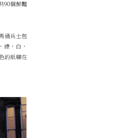
90個鮮豔
兵馬俑兵士包
，綠，白，
色的紙糊在