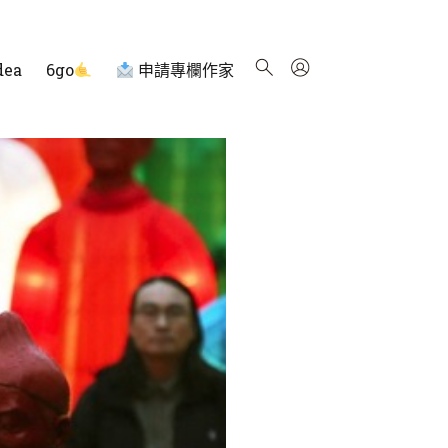
dea
6go
申請專欄作家