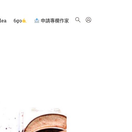
dea
6go
申請專欄作家