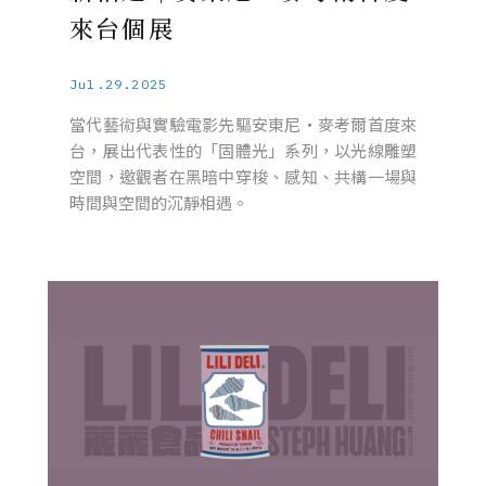
來台個展
Jul.29.2025
當代藝術與實驗電影先驅安東尼・麥考爾首度來
台，展出代表性的「固體光」系列，以光線雕塑
空間，邀觀者在黑暗中穿梭、感知、共構一場與
時間與空間的沉靜相遇。