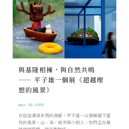
與基隆相擁，與自然共鳴
—— 平子雄一個展《超越理
想的風景》
Apr.10.2025
在這座潮濕多雨的港都，平子雄一以筆觸種下靈
性的風景。山、海、城市與小樹人，他們正在基