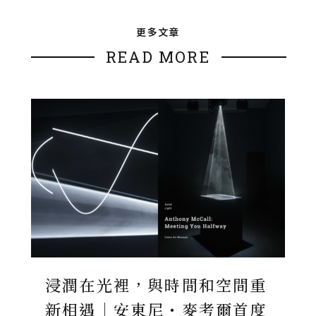
更多文章
READ MORE
浸潤在光裡，與時間和空間重
新相遇｜安東尼・麥考爾首度