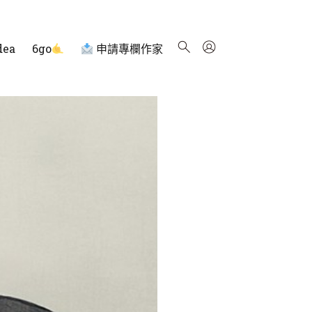
dea
6go
申請專欄作家