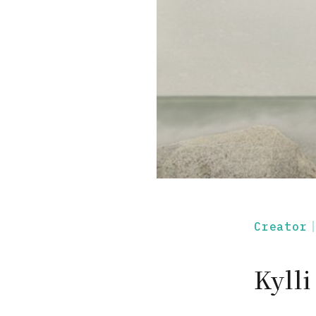
Creato
Kyl