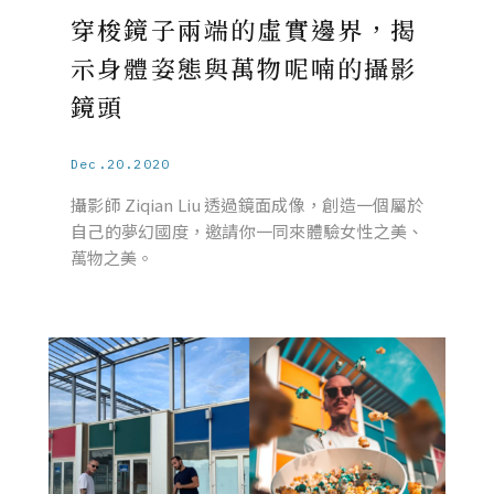
穿梭鏡子兩端的虛實邊界，揭
示身體姿態與萬物呢喃的攝影
鏡頭
Dec.20.2020
攝影師 Ziqian Liu 透過鏡面成像，創造一個屬於
自己的夢幻國度，邀請你一同來體驗女性之美、
萬物之美。