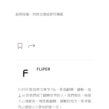
創用授權，附原文連結即可轉載
FLiPER
FLiPER 取自英文單字 flip，意指翻轉、翻動，加
上 er 的我們成了翻轉世界的人。我們相信，每個
人心裡都有一塊想要翻轉、撞擊的地方，等待著
內心發起小小革命的那一天。