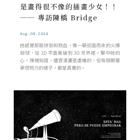
是畫得很不像的插畫少女！！
── 專訪陳橋 Bridge
Aug.08.2024
她感覺那股拼勁和熱血，像一顆迎面而來的火爆
殺球，從 2D 平面衝破到 3D 世界裡，擊中她的
心。陳橋知道，儘管漫畫是虛構的，但每個朝著
夢想努力的樣子，都是真實的。