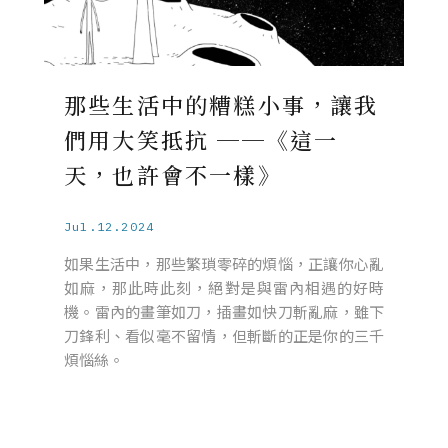
那些生活中的糟糕小事，讓我
們用大笑抵抗 ──《這一
天，也許會不一樣》
Jul.12.2024
如果生活中，那些繁瑣零碎的煩惱，正讓你心亂
如麻，那此時此刻，絕對是與雷內相遇的好時
機。雷內的畫筆如刀，插畫如快刀斬亂麻，雖下
刀鋒利、看似毫不留情，但斬斷的正是你的三千
煩惱絲。