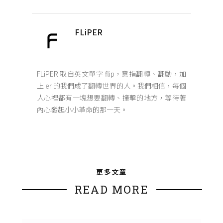
FLiPER
FLiPER 取自英文單字 flip，意指翻轉、翻動，加
上 er 的我們成了翻轉世界的人。我們相信，每個
人心裡都有一塊想要翻轉、撞擊的地方，等待著
內心發起小小革命的那一天。
更多文章
READ MORE