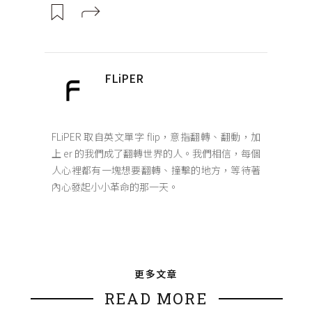
FLiPER
FLiPER 取自英文單字 flip，意指翻轉、翻動，加
上 er 的我們成了翻轉世界的人。我們相信，每個
人心裡都有一塊想要翻轉、撞擊的地方，等待著
內心發起小小革命的那一天。
更多文章
READ MORE