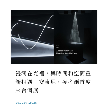
浸潤在光裡，與時間和空間重
新相遇｜安東尼・麥考爾首度
來台個展
Jul.29.2025