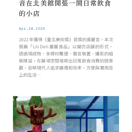
音在北美館開張一間日常飲食
的小店
Apr.28.2025
2022 年獲得《臺北美術獎》首獎的黃麗音，本次
個展「Lili Deli 麗麗食品」以擬仿店舖的形式，
透過現成物、多媒材雕塑、聲音裝置、攝影的組
裝陳設，在展場空間堆砌出日常飲食消費的微景
觀，反映現代人追求廉價和效率，方便與實用至
上的生活…