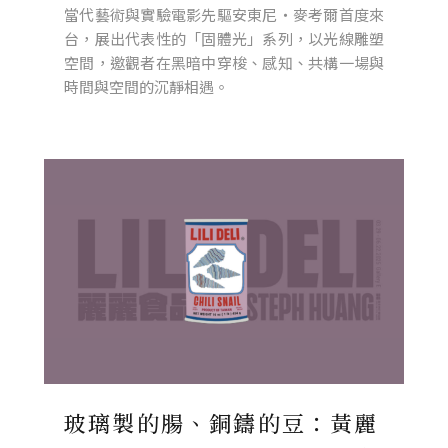
當代藝術與實驗電影先驅安東尼・麥考爾首度來
台，展出代表性的「固體光」系列，以光線雕塑
空間，邀觀者在黑暗中穿梭、感知、共構一場與
時間與空間的沉靜相遇。
玻璃製的腸、銅鑄的豆：黃麗