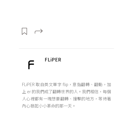
FLiPER
FLiPER 取自英文單字 flip，意指翻轉、翻動，加
上 er 的我們成了翻轉世界的人。我們相信，每個
人心裡都有一塊想要翻轉、撞擊的地方，等待著
內心發起小小革命的那一天。