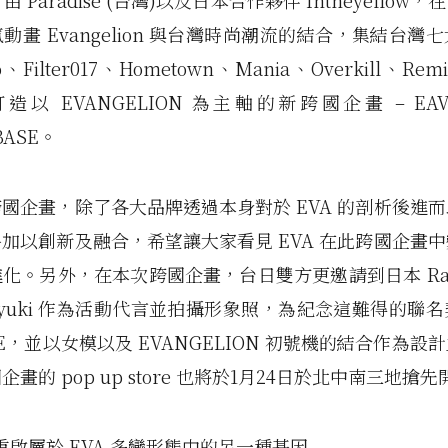
，由 Paradise (台灣)以及日本合作夥伴 Intheyellow
動畫 Evangelion 與台灣時尚潮流的結合，集結台灣
o、Filter017、Hometown、Mania、Overkill、Rem
打造以 EVANGELION 為主軸的新跨國企畫 – EAV
BASE。
國企畫，除了各大品牌透過本身對於 EVA 的剖析後進
加以創新及融合，希望讓大家看見 EVA 在此跨國企畫
化。另外，在本次跨國企畫，台日雙方更邀請到日本 Radio
iyuki 作為活動代言並拍攝形象照，為紀念這難得的聯
EE，並以女模以及 EVANGELION 初號機的結合作為設
畫的 pop up store 也將於1月24日於北中南三地搶
017 重啟屬於 EVA 多變形態中的另一種基因