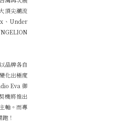
，在台灣再次展
七大頂尖潮流
ix、Under
NGELION
而以品牌各自
中變化出極度
 Eva 御
名契機將推出
計主軸。而專
先開跑！