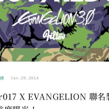
品牌
Jan.20.2014
er017 X EVANGELION 聯