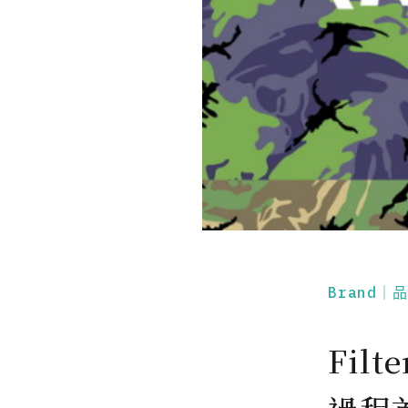
Brand｜
Filt