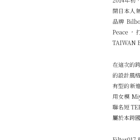
2014年初
開日本人氣
品牌 Bilb
Peace，
TAIWAN 
在這次的跨
的設計風格
有型的新進
用女模 M
聯名短 T
屬於本跨國企
Filter