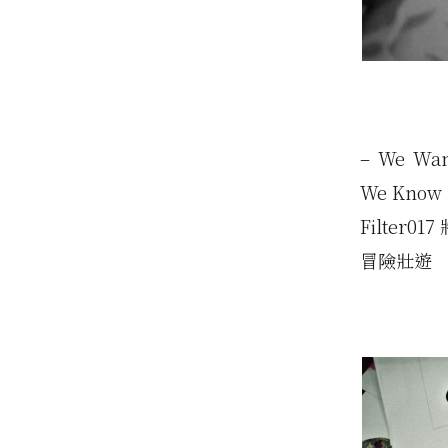
– We Wan
We Know
Filter
冒險壯遊