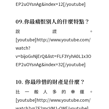
EP2uOYsnAg&index=12[/youtube]
09.你最痛恨別人的什麼特點？
說謊。
[youtube]http://www.youtube.com/
watch?
v=bijoGvNjErQ&list=FLF3YyhA0L1x3O
EP2uOYsnAg&index=32[/youtube]
10. 你最珍惜的財產是什麼？
比一般人多的幸運。
[youtube]http://www.youtube.com/
watch?v=7F2mcVM1-QM[/youtube]