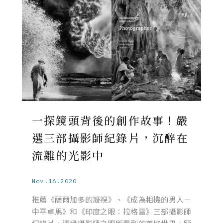
一探鏡頭背後的創作故事！嚴
選三部攝影師紀錄片，沉醉在
流離的光影中
Nov.16.2020
推薦《薩爾加多的凝視》、《成為相機的男人－
中平卓馬》和《印度之眼：拉格雷》三部攝影師