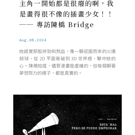
主角一開始都是很廢的啊，我
是畫得很不像的插畫少女！！
── 專訪陳橋 Bridge
Aug.08.2024
她感覺那股拼勁和熱血，像一顆迎面而來的火爆
殺球，從 2D 平面衝破到 3D 世界裡，擊中她的
心。陳橋知道，儘管漫畫是虛構的，但每個朝著
夢想努力的樣子，都是真實的。