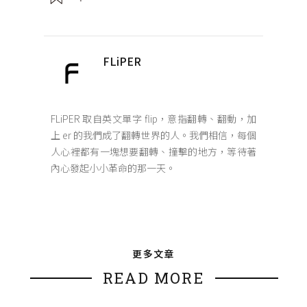
FLiPER
FLiPER 取自英文單字 flip，意指翻轉、翻動，加
上 er 的我們成了翻轉世界的人。我們相信，每個
人心裡都有一塊想要翻轉、撞擊的地方，等待著
內心發起小小革命的那一天。
更多文章
READ MORE