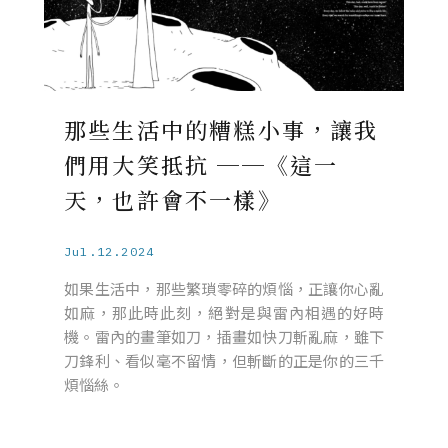
那些生活中的糟糕小事，讓我
們用大笑抵抗 ──《這一
天，也許會不一樣》
Jul.12.2024
如果生活中，那些繁瑣零碎的煩惱，正讓你心亂
如麻，那此時此刻，絕對是與雷內相遇的好時
機。雷內的畫筆如刀，插畫如快刀斬亂麻，雖下
刀鋒利、看似毫不留情，但斬斷的正是你的三千
煩惱絲。