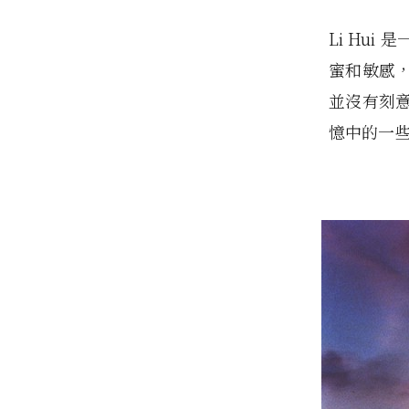
Li Hu
蜜和敏感
並沒有刻
憶中的一