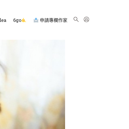
dea
6go
申請專欄作家