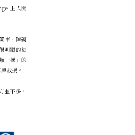
enge 正式開
含開車、障礙
很明顯的每
類一樣」的
作與救援。
地方並不多，