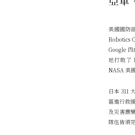
亞軍，
美國國防部
Roboti
Googl
地打敗了
NASA 
日本 31
區進行救援
及災害應
隊伍皆須