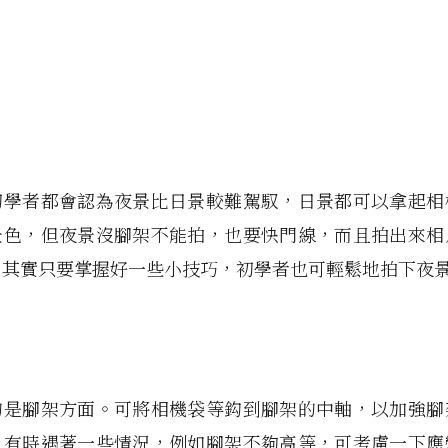
初學者都會認為夜景比日景較難駕馭，日景都可以拿起相
景色，但夜景沒腳架不能拍，也要快門線，而且拍出來相
。其實只要掌握好一些小技巧，初學者也可輕鬆地拍下夜
的是腳架方面。可將相機袋等鈎到腳架的中軸，以加強腳
，有時遇著一些情況，例如腳架不夠高等，可考慮一下應