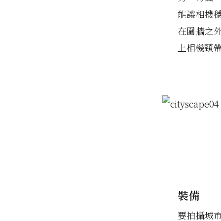
能讓相機
在圍牆之
上相機頸
裝備
要拍攝城