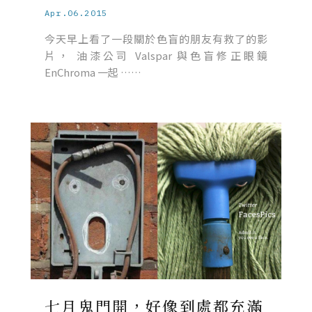
Apr.06.2015
今天早上看了一段關於色盲的朋友有救了的影
片， 油漆公司 Valspar 與色盲修正眼鏡
EnChroma 一起 ……
七月鬼門開，好像到處都充滿