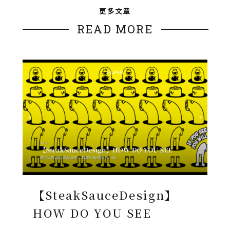
更多文章
READ MORE
【SteakSauceDesign】
HOW DO YOU SEE