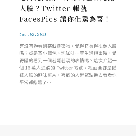
人臉？Twitter 帳號
FacesPics 讓你化驚為喜！
Dec.02.2013
有沒有過看到某個建築物，覺得它長得很像人臉
嗎？或是蒸小籠包、泡咖啡…等生活瑣事時，覺
得隱約看到一個若隱若現的表情嗎？這次介紹一
個 16 萬人追蹤的 Twitter 帳號，裡面全都是隱
藏人臉的趣味照片，喜歡的人趕緊點進去看看你
平常都錯過了…