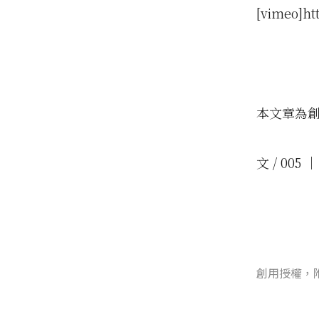
[vimeo]ht
本文章為
文 / 005 │
創用授權，