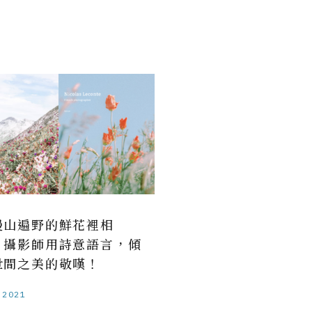
漫山遍野的鮮花裡相
」攝影師用詩意語言，傾
世間之美的敬嘆！
.2021