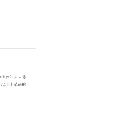
翻轉世界的人。我
發起小小革命的