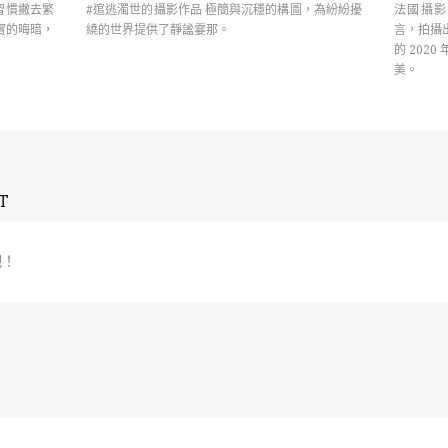
 習慣撇去繁
#逭逃濁世的攝影作品 極簡與沉穩的構圖，為紛紛擾
法國攝影師
實的晦暗，
繞的世界提供了靜謐霎那。
言，拍攝
的 202
美。
T
吧！