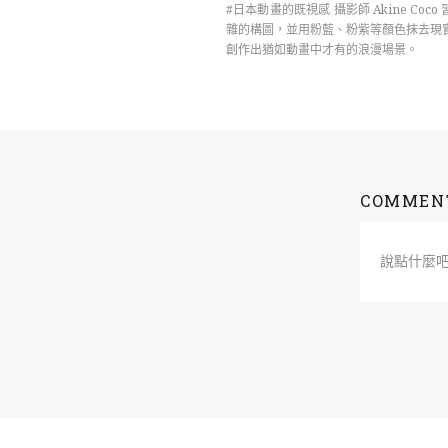
#日本動畫的既視感 攝影師 Akine Coco
雜的構圖，並用粉藍、粉紫等顏色抹去現
創作出猶如動畫中才有的浪漫場景。
COMMEN
說點什麼