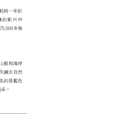
um 耗時一年針
鐘的影片中
,000多張
漠，山脈和海岸
失減去自然
名的是藍色
風采。