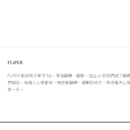
FLiPER
FLiPER 取自英文單字 flip，意指翻轉、翻動，加上 er 的我們成了
們相信，每個人心裡都有一塊想要翻轉、撞擊的地方，等待著內心
那一天。