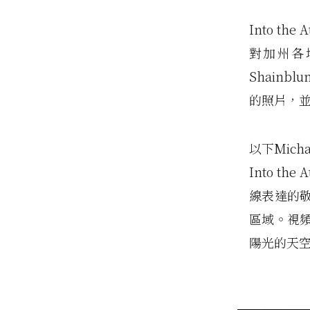
Into th
對加州各
Shain
的照片，並
以下Mich
Into t
線表達的
區域。視
陽光的天