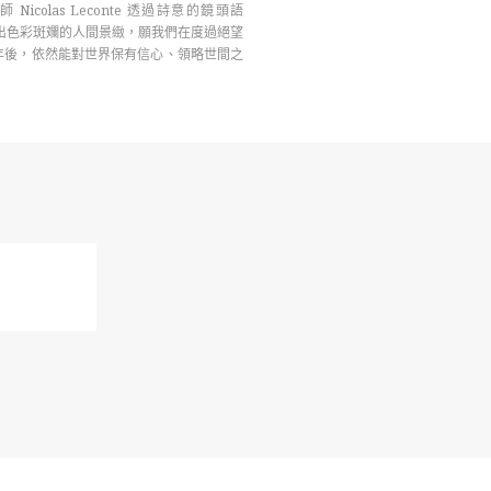
 Nicolas Leconte 透過詩意的鏡頭語
出色彩斑斕的人間景緻，願我們在度過絕望
0 年後，依然能對世界保有信心、領略世間之