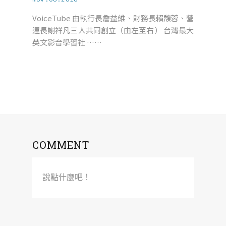
VoiceTube 由執行長詹益維、財務長賴馥蓉、營
運長謝祥凡三人共同創立（由左至右） 台灣最大
英文影音學習社 ……
COMMENT
說點什麼吧！