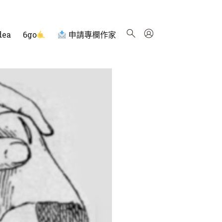
dea
6go
申請專欄作家