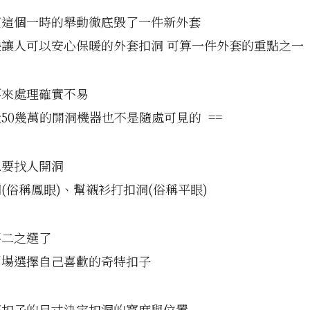
望這個一時的舉動徹底毀了一件新外套
讓人可以安心保暖的外套扣洞 可算一件外套的重點之一
要來處理確實不易
50幾萬的開洞機器也不是隨處可見的 ==
想要找人開洞
(俗稱鳳眼)、幫襯衫打扣洞(俗稱平眼)
不二之選了
到場選擇自己喜歡的奇特扣子
照扣子的尺寸決定扣洞的寬度與位置