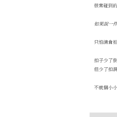
很常碰到的
如果說一
只怕清倉
扣子少了倒
但少了扣洞
不就個小小