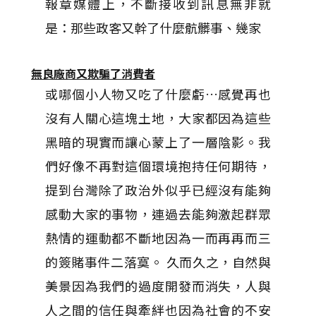
報章媒體上，不斷接收到訊息無非就
是：那些政客又幹了什麼骯髒事、幾家
無良廠商又欺騙了消費者
或哪個小人物又吃了什麼虧…感覺再也
沒有人關心這塊土地，大家都因為這些
黑暗的現實而讓心蒙上了一層陰影。我
們好像不再對這個環境抱持任何期待，
提到台灣除了政治外似乎已經沒有能夠
感動大家的事物，連過去能夠激起群眾
熱情的運動都不斷地因為一而再再而三
的簽賭事件二落寞。 久而久之，自然與
美景因為我們的過度開發而消失，人與
人之間的信任與牽絆也因為社會的不安