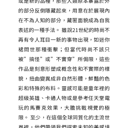
或是新的品種，那些人類原本暴露於外
的部分反倒隱藏起來，用意在於展現內
在不為人知的部分，藏匿面貌成為自我
表述的一種手法。 雖說21世紀的時尚不
再有令人耳目一新的事物出現，如迷你
裙問世那種衝擊；但當代時尚不該只
被”搞怪”或”不實穿”所侷限，這些
作品是刻意形塑成概念性和不實際的樣
貌，扭曲變異成非自然形體，鮮豔的色
彩和特殊的布料。靈感可能是童年裡的
超級英雄、卡通人物或是參考任天堂電
玩的馬賽克效果，大膽挑戰視覺的極
限。 至少，在這個全球同質化的主流世
界裡，他們帶領我們探索未知的美感境