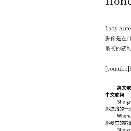
Hon
Lady A
點像是在
最初的感
[youtube]
英文歌
中文歌詞
She gr
那道路的一
Where 
那教堂的鈴
She g