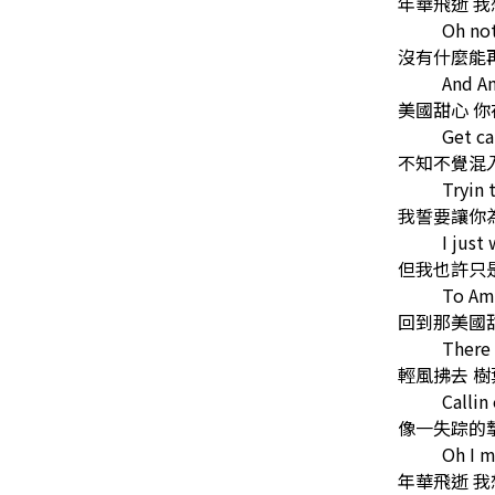
年華飛逝 
Oh no
沒有什麼能
And A
美國甜心 你
Get ca
不知不覺混
Tryin 
我誓要讓你
I just
但我也許只
To Am
回到那美國
There 
輕風拂去 樹
Callin
像一失踪的
Oh I m
年華飛逝 