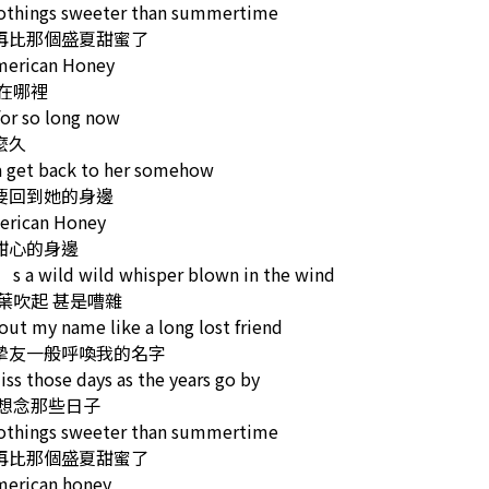
othings sweeter than summertime
再比那個盛夏甜蜜了
merican Honey
在哪裡
or so long now
麼久
a get back to her somehow
要回到她的身邊
erican Honey
甜心的身邊
s a wild wild whisper blown in the wind
葉吹起 甚是嘈雜
 out my name like a long lost friend
摯友一般呼喚我的名字
iss those days as the years go by
我想念那些日子
othings sweeter than summertime
再比那個盛夏甜蜜了
merican honey