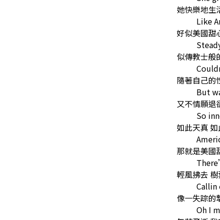
她快樂地生
Like 
好似美國甜
Steady
似傳教士般
Could
隨著自己的
But wa
又不情願退
So in
如此天真 如
Ameri
那就是美國
There’
輕風拂去 樹
Callin
像一失踪的
Oh I m