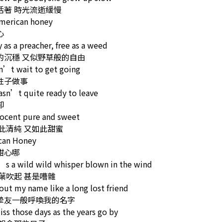
活著 時光流逝緩慢
American honey
心
 as a preacher, free as a weed
的沉穩 又似野草般的自由
n’t wait to get going
性子做事
sn’t quite ready to leave
卻
nocent pure and sweet
此清純 又如此甜蜜
can Honey
甜心哪
s a wild wild whisper blown in the wind
葉吹起 甚是嘈雜
 out my name like a long lost friend
摯友一般呼喚我的名字
iss those days as the years go by