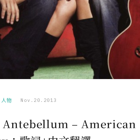
r｜人物
Nov.20.2013
 Antebellum – American