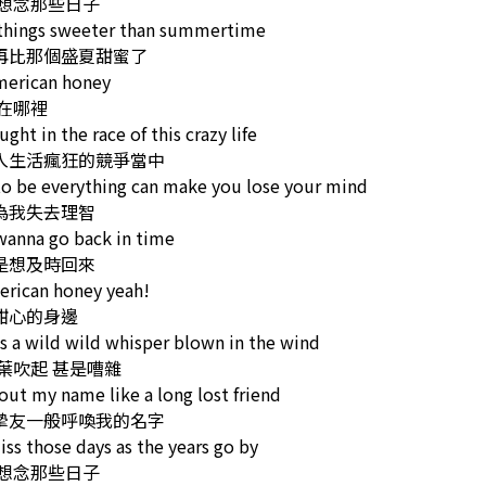
我想念那些日子
things sweeter than summertime
再比那個盛夏甜蜜了
merican honey
在哪裡
ught in the race of this crazy life
入生活瘋狂的競爭當中
to be everything can make you lose your mind
為我失去理智
 wanna go back in time
是想及時回來
erican honey yeah!
甜心的身邊
s a wild wild whisper blown in the wind
葉吹起 甚是嘈雜
 out my name like a long lost friend
摯友一般呼喚我的名字
iss those days as the years go by
我想念那些日子