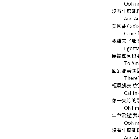
Ooh n
沒有什麼能
And A
美國甜心 你
Gone f
我離去了那
I gott
無論如何也
To Am
回到那美國
There’
輕風拂去 樹
Callin
像一失踪的
Oh I m
年華飛逝 
Ooh n
沒有什麼能
And A