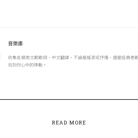
音樂庫
收集各類英文歌歌詞、中文翻譯，不論是搖滾或抒情，還是經典老
找到你心中的悸動。
READ MORE