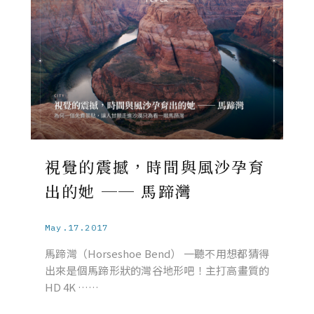
視覺的震撼，時間與風沙孕育
出的她 ── 馬蹄灣
May.17.2017
馬蹄灣（Horseshoe Bend） 一聽不用想都猜得
出來是個馬蹄形狀的灣谷地形吧！主打高畫質的
HD 4K ……