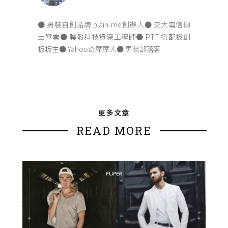
● 男裝自創品牌 plain-me創辦人● 交大電信碩
士畢業● 聯發科技資深工程師● PTT 搭配板創
板板主● Yahoo奇摩摩人● 男裝部落客
更多文章
READ MORE