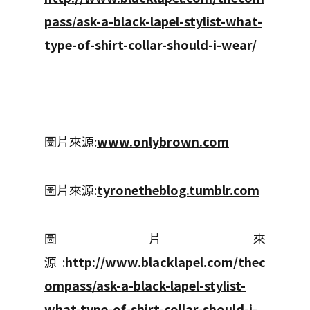
pass/ask-a-black-lapel-stylist-what-
type-of-shirt-collar-should-i-wear/
圖片來源:
www.onlybrown.com
圖片來源:
tyronetheblog.tumblr.com
圖片來
源:
http://www.blacklapel.com/thec
ompass/ask-a-black-lapel-stylist-
what-type-of-shirt-collar-should-i-