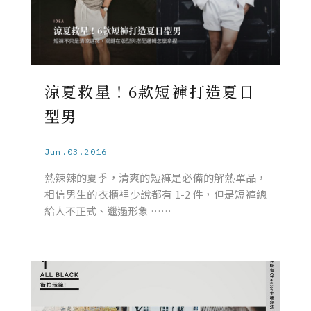
涼夏救星！6款短褲打造夏日
型男
Jun.03.2016
熱辣辣的夏季，清爽的短褲是必備的解熱單品，
相信男生的衣櫃裡少說都有 1-2 件，但是短褲總
給人不正式、邋遢形象 ……