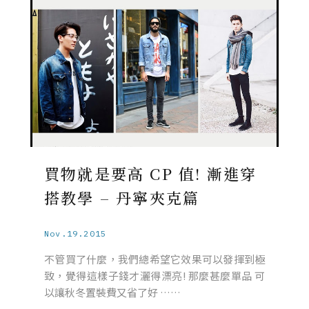
買物就是要高 CP 值! 漸進穿
搭教學 – 丹寧夾克篇
Nov.19.2015
不管買了什麼，我們總希望它效果可以發揮到極
致，覺得這樣子錢才灑得漂亮! 那麼甚麼單品 可
以讓秋冬置裝費又省了好 ……