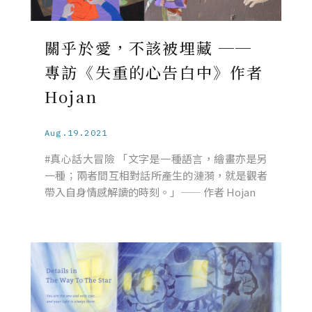
關乎於愛，不該被埋藏 ──
專訪《失重的心告白中》作者
Hojan
Aug.19.2021
#真心話大冒險 「⽂字是⼀種語⾔，繪畫亦是另
一種；兩者間互相對話所產⽣的漣漪，就是觀者
帶入自身情感解讀的時刻。」—— 作者 Hojan