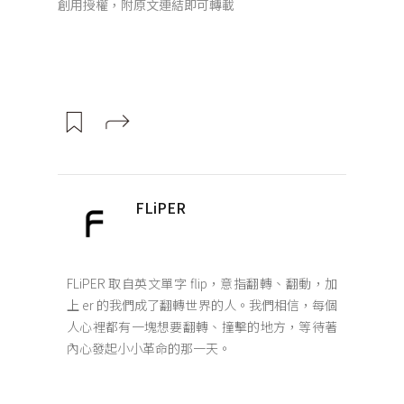
創用授權，附原文連結即可轉載
FLiPER
FLiPER 取自英文單字 flip，意指翻轉、翻動，加
上 er 的我們成了翻轉世界的人。我們相信，每個
人心裡都有一塊想要翻轉、撞擊的地方，等待著
內心發起小小革命的那一天。